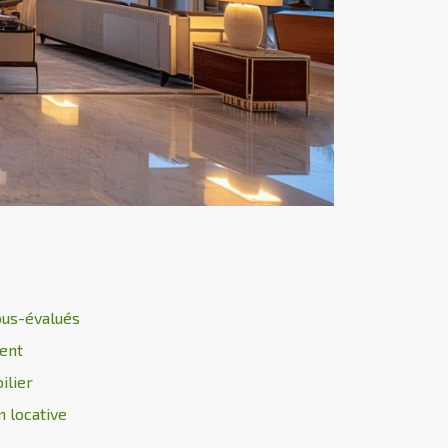
sous-évalués
ent
ilier
n locative
e