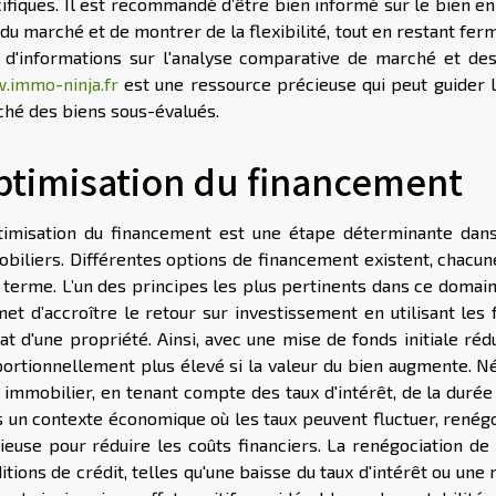
ifiques. Il est recommandé d’être bien informé sur le bien e
 du marché et de montrer de la flexibilité, tout en restant fer
 d'informations sur l'analyse comparative de marché et des
immo-ninja.fr
est une ressource précieuse qui peut guider l
hé des biens sous-évalués.
ptimisation du financement
timisation du financement est une étape déterminante dans
biliers. Différentes options de financement existent, chacun
 terme. L’un des principes les plus pertinents dans ce domaine
et d’accroître le retour sur investissement en utilisant le
hat d'une propriété. Ainsi, avec une mise de fonds initiale ré
ortionnellement plus élevé si la valeur du bien augmente. Né
 immobilier, en tenant compte des taux d'intérêt, de la dur
 un contexte économique où les taux peuvent fluctuer, renég
cieuse pour réduire les coûts financiers. La renégociation d
itions de crédit, telles qu'une baisse du taux d'intérêt ou un