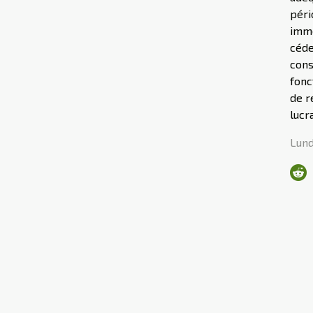
péri
immo
céde
cons
fonc
de r
lucra
Lund