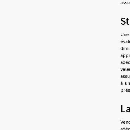
assu
St
Un
éval
dimi
appr
adéq
vale
assu
à un
prés
La
Vend
adéq