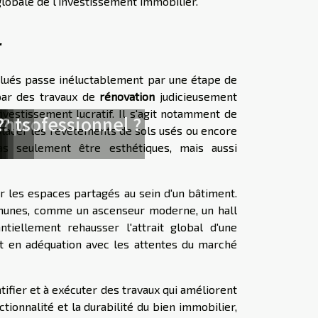
 globale de l'investissement immobilier.
r
alués passe inéluctablement par une étape de
par des travaux de
rénovation
judicieusement
vestissement lucratif. Il s'agit notamment de
n professionnel ?
ents
?
 ?
?
placer les revêtements de sols usés ou encore
as seulement être esthétiques, mais aussi
les espaces partagés au sein d'un bâtiment.
ommunes, comme un ascenseur moderne, un hall
tiellement rehausser l'attrait global d'une
ont en adéquation avec les attentes du marché
entifier et à exécuter des travaux qui améliorent
ionnalité et la durabilité du bien immobilier,