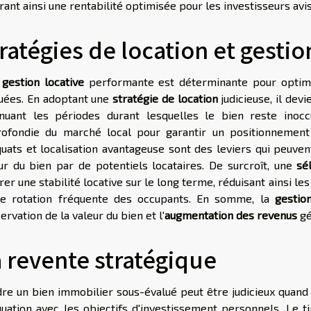
rant ainsi une rentabilité optimisée pour les investisseurs avi
ratégies de location et gestio
e
gestion locative
performante est déterminante pour optimis
uées. En adoptant une
stratégie de location
judicieuse, il dev
nuant les périodes durant lesquelles le bien reste inoc
ofondie du marché local pour garantir un positionnement loc
uats et localisation avantageuse sont des leviers qui peuven
ur du bien par de potentiels locataires. De surcroît, une
sé
rer une stabilité locative sur le long terme, réduisant ainsi les
e rotation fréquente des occupants. En somme, la
gestion
ervation de la valeur du bien et l'
augmentation des revenus
gé
 revente stratégique
re un bien immobilier sous-évalué peut être judicieux quand
uation avec les objectifs d'investissement personnels. Le t