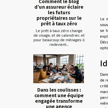
Comment le blog
d’un assureur éclaire
les futurs
propriétaires sur le
Le m
prêt à taux zéro
sous
se t
Le prêt à taux zéro change
de visage, et de calendrier, et
expl
pour beaucoup de ménages il
Déco
redevient...
opti
Id
Dans
de r
crit
Dans les coulisses :
marc
comment une équipe
perm
engagée transforme
même
une agence