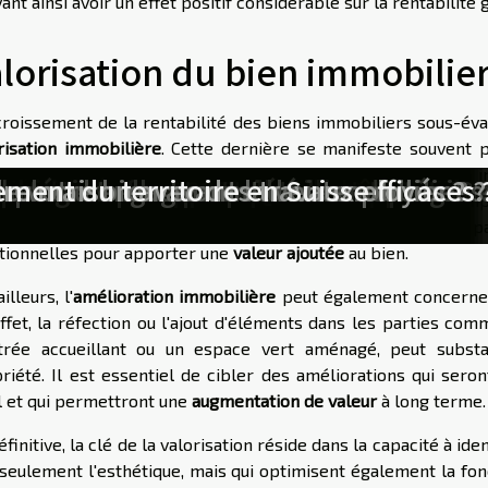
ant ainsi avoir un effet positif considérable sur la rentabilité
lorisation du bien immobilie
croissement de la rentabilité des biens immobiliers sous-év
risation immobilière
. Cette dernière se manifeste souvent 
sis qui peuvent transformer une propriété délaissée en un in
uipe engagée transforme une agence
 divorce : histoires de biens indivis
ible peut transformer votre quotidie
nce votre vente immobilière ?
ion immobilière en 2026
pour une vente rapide
 immobiliers en période d'incertitude
ement dans l'immobilier en 2026
tion locative efficace
 multifonctions pour petits appartem
iorent-ils la sécurité des bâtiments 
ation meublée
n avant la vente ?
ité d'un bien en colocation
imulent l'innovation en entreprise ?
n meublée en 2025 : Quelles stratégies
obilier sans apport personnel
ents : trucs et astuces
ues transforment-elles l'immobilier ?
tratégies pour propriétaires
uence-t-elle le marché immobilier ?
ers plus d'engagement des employés ?
e votre bien avant la vente
e maison avec des travaux efficaces 
ement du territoire en Suisse
rniser les installations électriques et de plomberie, de rem
afraîchir les peintures. Les modifications ne doivent p
tionnelles pour apporter une
valeur ajoutée
au bien.
illeurs, l'
amélioration immobilière
peut également concerner 
ffet, la réfection ou l'ajout d'éléments dans les parties c
trée accueillant ou un espace vert aménagé, peut substan
riété. Il est essentiel de cibler des améliorations qui ser
l et qui permettront une
augmentation de valeur
à long terme.
éfinitive, la clé de la valorisation réside dans la capacité à id
seulement l'esthétique, mais qui optimisent également la fonct