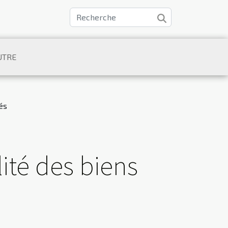
UTRE
és
lité des biens