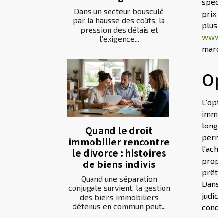
spéc
Dans un secteur bousculé
prix
par la hausse des coûts, la
plus
pression des délais et
www.
l’exigence...
marc
O
L'op
immo
long
Quand le droit
perm
immobilier rencontre
l'ac
le divorce : histoires
prop
de biens indivis
prêt
Quand une séparation
Dans
conjugale survient, la gestion
judi
des biens immobiliers
détenus en commun peut...
cond