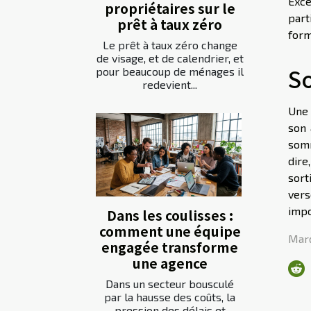
Exce
propriétaires sur le
part
prêt à taux zéro
form
Le prêt à taux zéro change
de visage, et de calendrier, et
So
pour beaucoup de ménages il
redevient...
Une 
son 
somm
dire
sort
vers
impo
Dans les coulisses :
comment une équipe
Mard
engagée transforme
une agence
Dans un secteur bousculé
par la hausse des coûts, la
pression des délais et