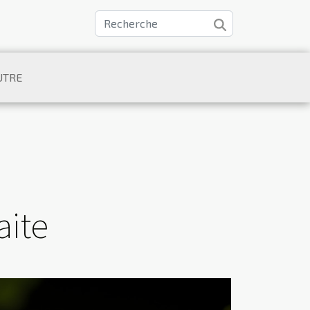
UTRE
aite