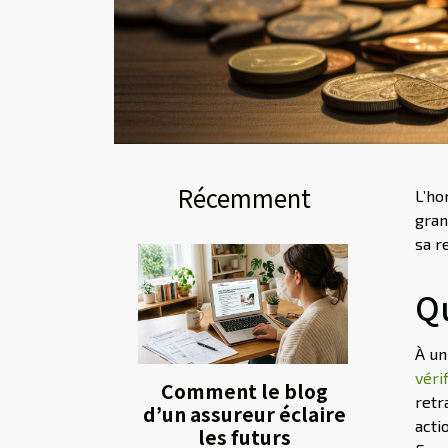
Récemment
L’ho
gran
sa r
Qu
À un
véri
Comment le blog
retr
d’un assureur éclaire
acti
les futurs