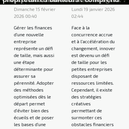
aux consommateurs dans le secteur
la législation pour une gestion
services financiers en 2024
associations en 2026 ?
épargnants en 2026 ?
budget limité?
entreprises ?
entreprise ?
entreprise ?
entreprise
contrats ?
en ligne
?
Dimanche 15 février
Lundi 19 janvier 2026
locative sereine
de l'énergie
2026 00:40
02:44
Gérer les finances
Face à la
d’une nouvelle
concurrence accrue
entreprise
et à l'accélération du
représente un défi
changement, innover
de taille, mais aussi
est devenu un défi
une étape
de taille pour les
déterminante pour
petites entreprises
assurer sa
disposant de
pérennité. Adopter
ressources limitées.
des méthodes
Cependant, il existe
optimisées dès le
des stratégies
départ permet
créatives
d’éviter bien des
permettant de
écueils et de poser
surmonter ces
les bases d’une
obstacles financiers